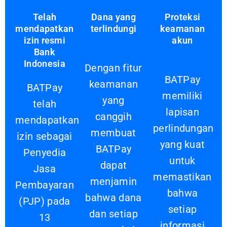
Telah
Dana yang
Proteksi
mendapatkan
terlindungi
keamanan
izin resmi
akun
Bank
Indonesia
Dengan fitur
BATPay
keamanan
BATPay
memiliki
yang
telah
lapisan
canggih
mendapatkan
perlindungan
membuat
izin sebagai
yang kuat
BATPay
Penyedia
untuk
dapat
Jasa
memastikan
menjamin
Pembayaran
bahwa
bahwa dana
(PJP) pada
setiap
dan setiap
13
informasi