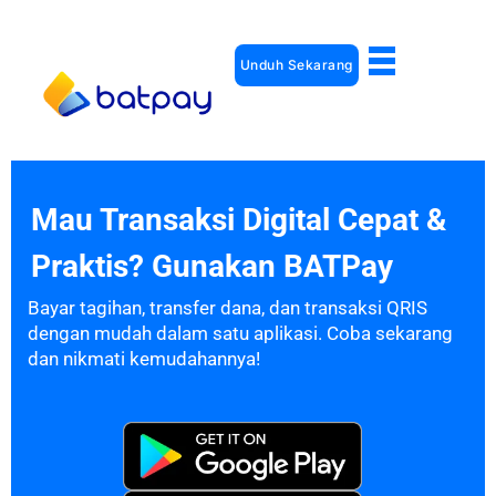
Unduh Sekarang
Mau Transaksi Digital Cepat &
Praktis? Gunakan BATPay
Bayar tagihan, transfer dana, dan transaksi QRIS
dengan mudah dalam satu aplikasi. Coba sekarang
dan nikmati kemudahannya!