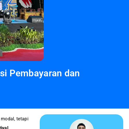
asi Pembayaran dan
 modal, tetapi
ival