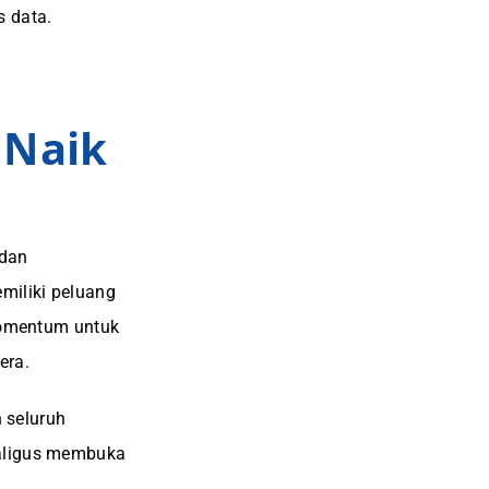
s data.
Naik
 dan
miliki peluang
 momentum untuk
era.
 seluruh
kaligus membuka