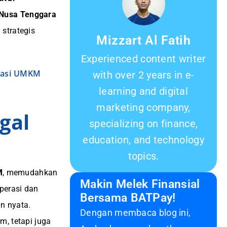
Nusa Tenggara
strategis
Mizzart Al Fatih
Experienced content writer
isasi UMKM
with over 2 years in e-
learning and digital
marketing company,
gal
specializing on finance,
education, and technology
topics.
M
, memudahkan
Makin Melek Finansial
perasi dan
Bersama BATPay!
n nyata.
Dengan membaca blog ini,
m, tetapi juga