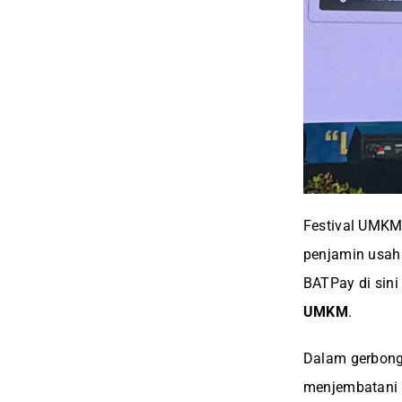
Festival UMKM
penjamin usaha
BATPay di sin
UMKM
.
Dalam gerbong 
menjembatani 