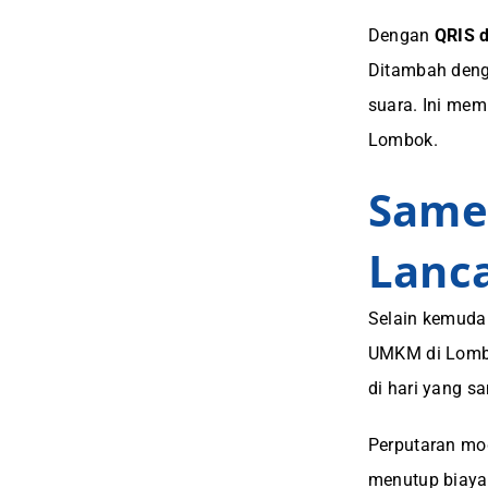
Dengan
QRIS 
Ditambah den
suara. Ini mem
Lombok.
Same
Lanca
Selain kemuda
UMKM di Lombok
di hari yang s
Perputaran mo
menutup biaya