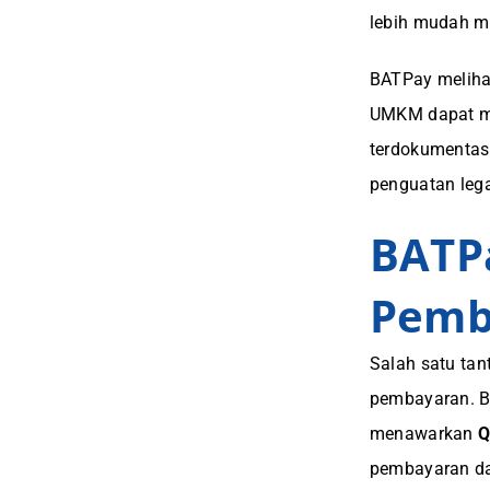
lebih mudah m
BATPay melihat
UMKM dapat me
terdokumentas
penguatan lega
BATPa
Pemb
Salah satu tan
pembayaran. B
menawarkan
Q
pembayaran dar