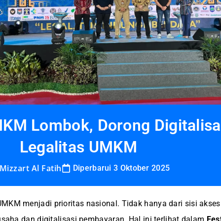
KM Lombok, Dorong Digitalis
Legalitas UMKM
Mizzart Al Fatih
Diperbarui 3 Oktober 2025
MKM menjadi prioritas nasional. Tidak hanya dari sisi akses
usaha dan digitalisasi pembayaran. Hal ini terlihat dalam
Fest