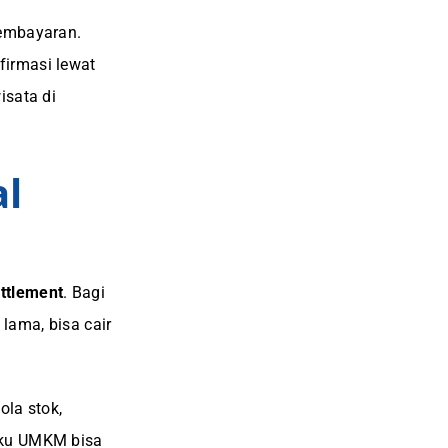
pembayaran.
firmasi lewat
isata di
al
ttlement
. Bagi
lama, bisa cair
la stok,
aku UMKM bisa