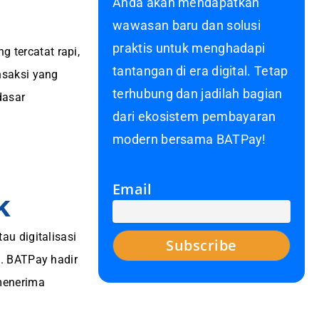
Anda akan mendapatkan
wawasan baru dan solusi
praktis untuk menghadapi
g tercatat rapi,
tantangan di era digital. Tetap
nsaksi yang
terhubung dan jadilah bagian
dasar
dari ekosistem pembayaran
modern bersama BATPay!
Email
k
u digitalisasi
. BATPay hadir
 menerima