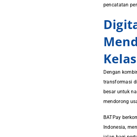
pencatatan pen
Digit
Mend
Kelas
Dengan kombina
transformasi 
besar untuk na
mendorong usah
BATPay berkom
Indonesia, me
jalan bagi pe