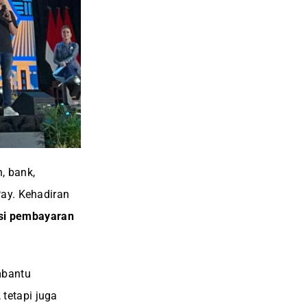
, bank,
Pay. Kehadiran
sasi pembayaran
mbantu
tetapi juga