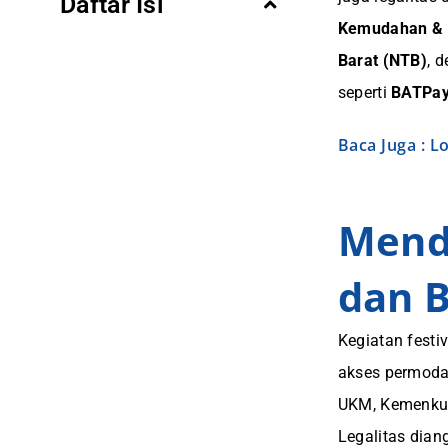
Daftar Isi
Kemudahan & 
Barat (NTB)
, 
seperti
BATPa
Baca Juga : L
Mend
dan 
Kegiatan festi
akses permoda
UKM, Kemenkum
Legalitas dian