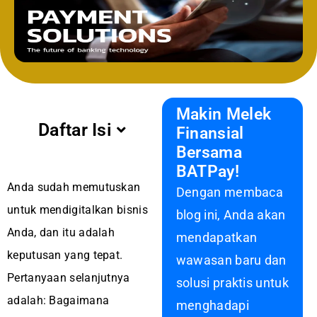
Makin Melek
Daftar Isi
Finansial
Bersama
BATPay!
Anda sudah memutuskan
Dengan membaca
untuk mendigitalkan bisnis
blog ini, Anda akan
Anda, dan itu adalah
mendapatkan
keputusan yang tepat.
wawasan baru dan
Pertanyaan selanjutnya
solusi praktis untuk
adalah: Bagaimana
menghadapi