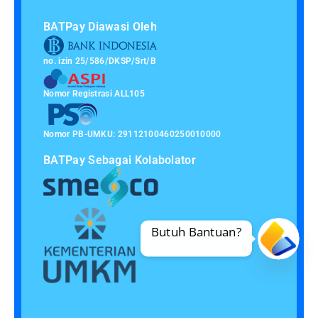
BATPay Diawasi Oleh
no. izin 25/586/DKSP/Srt/B
Nomor Registrasi ALL105
Nomor PB-UMKU: 29112100460250010000
BATPay Sebagai Kolabolator
Butuh Bantuan?
Ope
chat