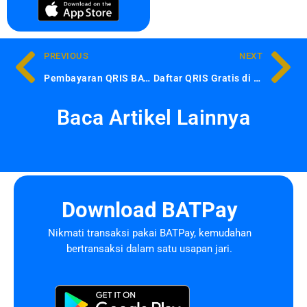
Prev
Ne
PREVIOUS
NEXT
Pembayaran QRIS BATPay: Cara Kerja, Keunggulan, dan Sistem Transaksi untuk Merchant
Daftar QRIS Gratis di BATPay Bisnis: Panduan Lengkap UMKM Go Digital 2026
Baca Artikel Lainnya
Download BATPay
Nikmati transaksi pakai BATPay, kemudahan
bertransaksi dalam satu usapan jari.