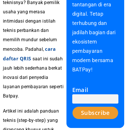
teknisnya? Banyak pemilik
tantangan di era
usaha yang merasa
digital. Tetap
intimidasi dengan istilah
terhubung dan
teknis perbankan dan
jadilah bagian dari
memilih mundur sebelum
ekosistem
cara
mencoba. Padahal,
pembayaran
daftar QRIS
saat ini sudah
modern bersama
jauh lebih sederhana berkat
BATPay!
inovasi dari penyedia
layanan pembayaran seperti
Email
Batpay.
Artikel ini adalah panduan
teknis (step-by-step) yang
dirancang khusus untuk