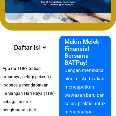
Makin Melek
Daftar Isi
Finansial
Bersama
BATPay!
Apa itu THR? Setiap
Dengan membaca
tahunnya, setiap pekerja di
blog ini, Anda akan
Indonesia mendapatkan
mendapatkan
Tunjangan Hari Raya (THR)
wawasan baru dan
sebagai bentuk
solusi praktis untuk
penghargaan dari
menghadapi