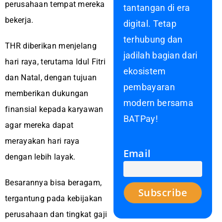
perusahaan tempat mereka
tantangan di era
bekerja.
digital. Tetap
terhubung dan
THR diberikan menjelang
jadilah bagian dari
hari raya, terutama Idul Fitri
ekosistem
dan Natal, dengan tujuan
pembayaran
memberikan dukungan
modern bersama
finansial kepada karyawan
BATPay!
agar mereka dapat
merayakan hari raya
Email
dengan lebih layak.
Besarannya bisa beragam,
tergantung pada kebijakan
perusahaan dan tingkat gaji