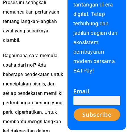
Proses ini seringkali
tantangan di era
memunculkan pertanyaan
digital. Tetap
tentang langkah-langkah
terhubung dan
awal yang sebaiknya
jadilah bagian dari
diambil.
ekosistem
pembayaran
Bagaimana cara memulai
modern bersama
usaha dari nol? Ada
BATPay!
beberapa pendekatan untuk
menciptakan bisnis, dan
Email
setiap pendekatan memiliki
pertimbangan penting yang
perlu diperhatikan. Untuk
membantu menghilangkan
ketidakpastian dalam