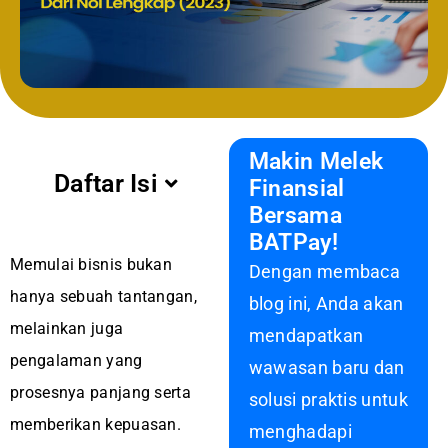
Makin Melek
Daftar Isi
Finansial
Bersama
BATPay!
Memulai bisnis bukan
Dengan membaca
hanya sebuah tantangan,
blog ini, Anda akan
melainkan juga
mendapatkan
pengalaman yang
wawasan baru dan
prosesnya panjang serta
solusi praktis untuk
memberikan kepuasan.
menghadapi