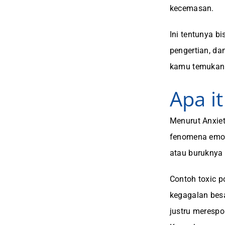
kecemasan.
Ini tentunya b
pengertian, da
kamu temukan 
Apa it
Menurut Anxiet
fenomena emos
atau buruknya k
Contoh toxic p
kegagalan besa
justru meresp