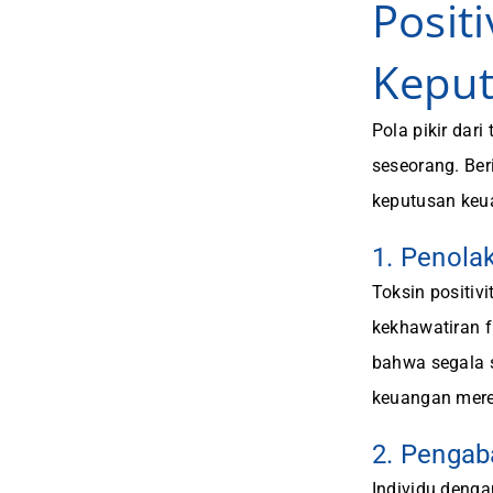
Posit
Kepu
Pola pikir dar
seseorang. Ber
keputusan keu
1. Penola
Toksin positiv
kekhawatiran 
bahwa segala s
keuangan mere
2. Penga
Individu denga