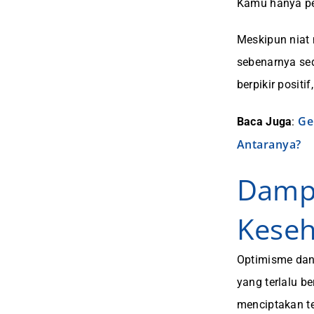
Kamu hanya per
Meskipun niat
sebenarnya sed
berpikir posit
Ge
Baca Juga
:
Antaranya?
Damp
Keseh
Optimisme dan 
yang terlalu b
menciptakan t