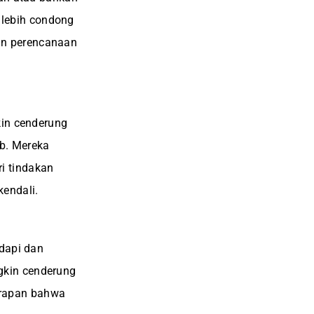
lebih condong
an perencanaan
kin cenderung
b. Mereka
i tindakan
kendali.
adapi dan
gkin cenderung
arapan bahwa