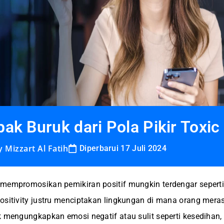
k Buruk dari Pola Pikir Toxic 
y
Mizzart Al Fatih
Diperbarui 17 Juli 2024
mempromosikan pemikiran positif mungkin terdengar seperti 
ositivity justru menciptakan lingkungan di mana orang meras
k mengungkapkan emosi negatif atau sulit seperti kesedihan,