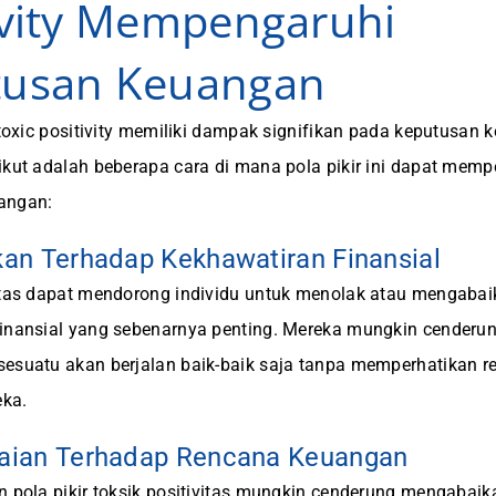
ivity Mempengaruhi
tusan Keuangan
i toxic positivity memiliki dampak signifikan pada keputusan
ikut adalah beberapa cara di mana pola pikir ini dapat mem
angan:
kan Terhadap Kekhawatiran Finansial
itas dapat mendorong individu untuk menolak atau mengaba
finansial yang sebenarnya penting. Mereka mungkin cender
esuatu akan berjalan baik-baik saja tanpa memperhatikan rea
ka.
baian Terhadap Rencana Keuangan
n pola pikir toksik positivitas mungkin cenderung mengabai