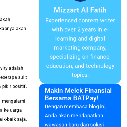
Mizzart Al Fatih
pakah
Experienced content writer
ngkapnya akan
with over 2 years in e-
learning and digital
marketing company,
specializing on finance,
education, and technology
vity adalah
topics.
eberapa sulit
pikir positif.
Makin Melek Finansial
Bersama BATPay!
ng mengalami
Dengan membaca blog ini,
a keluarga
Anda akan mendapatkan
ik-baik saja.
wawasan baru dan solusi