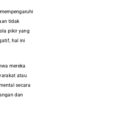
us mempengaruhi
aan tidak
la pikir yang
if, hal ini
ahwa mereka
yarakat atau
mental secara
tangan dan