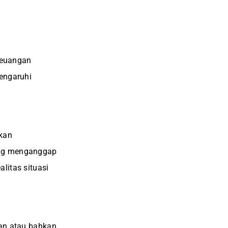
 keuangan
pengaruhi
ikan
ung menganggap
litas situasi
kan atau bahkan