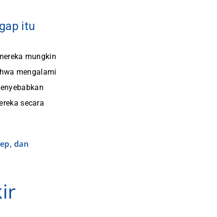
gap itu
 mereka mungkin
ahwa mengalami
t menyebabkan
ereka secara
ep, dan
ir