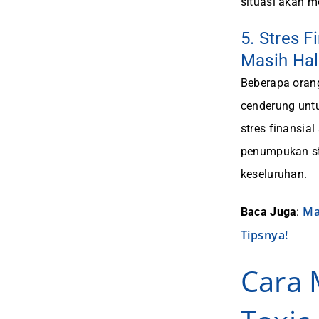
situasi akan m
5. Stres 
Masih Hal 
Beberapa orang
cenderung un
stres finansia
penumpukan st
keseluruhan.
Ma
Baca Juga
:
Tipsnya!
Cara 