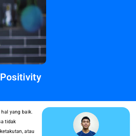
Positivity
hal yang baik.
a tidak
 ketakutan, atau