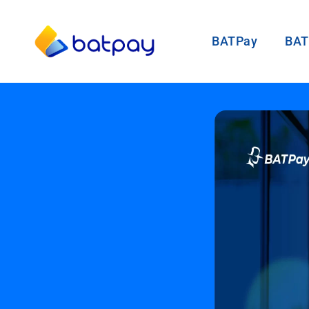
Lewati
ke
BATPay
BAT
konten