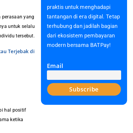
praktis untuk menghadapi
tantangan di era digital. Tetap
n perasaan yang
terhubung dan jadilah bagian
nya untuk selalu
dari ekosistem pembayaran
dividu tersebut.
modern bersama BATPay!
au Terjebak di
Email
 hal positif
tama ketika