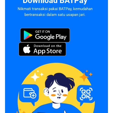
Download BATPay
Nikmati transaksi pakai BATPay, kemudahan
bertransaksi dalam satu usapan jari.