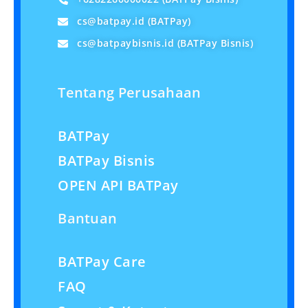
cs@batpay.id
(BATPay)
cs@batpaybisnis.id
(BATPay Bisnis)
Tentang Perusahaan
BATPay
BATPay Bisnis
OPEN API BATPay
Bantuan
BATPay Care
FAQ